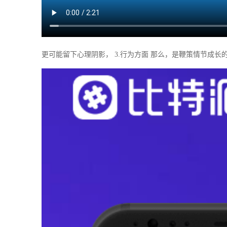
更可能留下心理阴影， 3.行为方面 那么，是鞭策情节成长