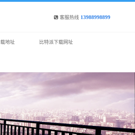
13988998899
客服热线
下载地址
比特派下载网址