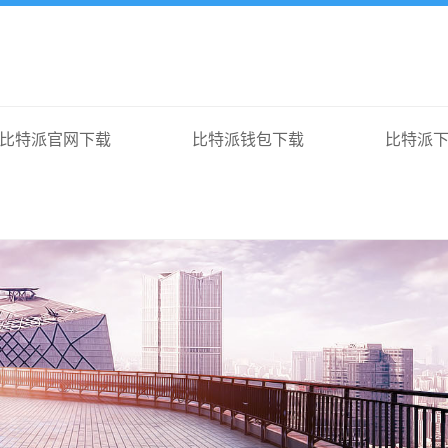
比特派官网下载
比特派钱包下载
比特派