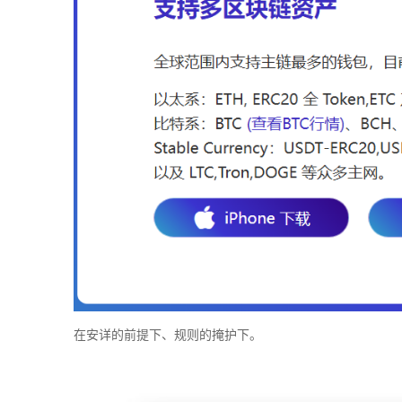
在安详的前提下、规则的掩护下。