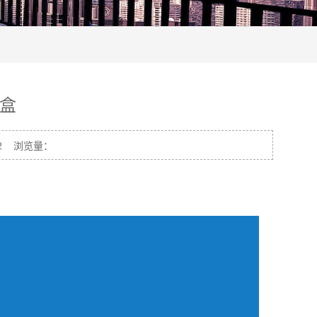
盲盒
:52 浏览量：